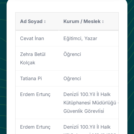
Ad Soyad ↕
Kurum / Meslek ↕
Cevat İnan
Eğitimci, Yazar
Zehra Betül
Öğrenci
Kolçak
Tatiana Pi
Oğrenci
Erdem Ertunç
Deni̇zli̇ 100.Yil İl Halk
Kütüphanesi̇ Müdürlüğü -
Güvenli̇k Görevli̇si̇
Erdem Ertunç
Deni̇zli̇ 100.Yil İl Halk