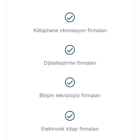
Ayhan Söğüt
Hasköy Anadolu Lisesi/
Türk Dili Ve Edebiyatı
Öğretmeni
Kütüphane otomasyon firmaları
Zeynep Vural
Öğrenci
Ömer Faruk
Dene Teknoloji
Dijitalleştirme firmaları
Aslan
İnci Bi̇ni̇ci̇
Alsancak Halk
Kütüphanesi
Bilişim teknolojisi firmaları
Levent
Gönen Ömer Seyfettin
Özkartal
İlçe Halk Kütüphanesi
Elektronik kitap firmaları
Halim
Gönen Ömer Seyfettin