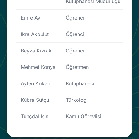
Kütüphanesi̇ Müdürlüğü
Emre Ay
Öğrenci
Ikra Akbulut
Öğrenci
Beyza Kıvrak
Öğrenci
Mehmet Konya
Öğretmen
Ayten Arıkan
Kütüphaneci
Kübra Sütçü
Türkolog
Tunçdal Işın
Kamu Görevlisi
Hamza Inan
Cem Yonetici