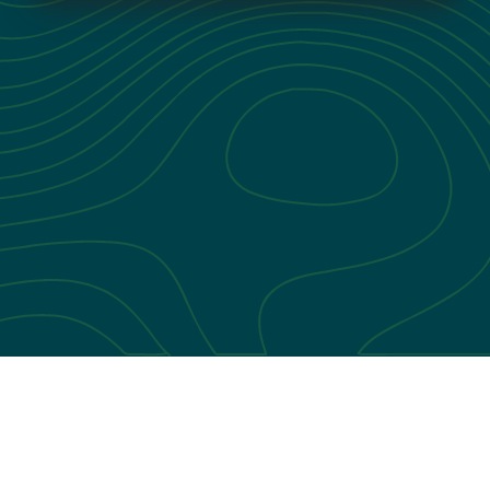
Hilal Gök
Guga Bi̇li̇şi̇m Teknoloji̇
Öztürk
Vedat Cosar
Sgk
Çiğdem
T.iş Bankası
Altındağ
Ayşe Zühal
Doktor
Saynaç
Mustafa
T.iş Bankası
Altındağ
Mustafa Erkılıç
Aktüel Medya Group