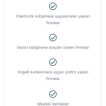
Aydoğdu
İlçe Halk Kütüphanesi
Serhat Gültekin
Gönen Ömer Seyfettin
Elektronik kütüphane uygulamaları yapan
İlçe Halk Kütüphanesi
firmalar
Ezgi Helin
Vhki̇
Karaaslan
Gezici kütüphane araçları üreten firmalar
Türkan Yağlı
Kayseri Il Halk
Kütüphanesi/ Büro
Personeli
Engelli kullanıcılara uygun üretim yapan
Zeliha Atay
Kırıkkale İl Halk Müdür
firmalar
Zeliha Atay
Kırıkkale İl Halk
Buse İrem
Konya Il Halk
Mesleki dernekler